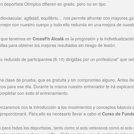
 deportista Olímpico difieren en grado, pero no en tipo.
rdiovascular, agilidad, equilibrio… nos permite afrontar con mayores ga
 mejor con nuestro cuerpo y todo ello redunda en una mejora de nuestr
s que tenemos en
CrossFit Alcalá
es la progresión y la individualizaci
ellas para obtener los mejores resultados sin riesgo de lesión.
 reducido de participantes (8-10) dirigidas por un profesional* que ve
na clase de prueba, que es gratuita y sin compromiso alguno. Antes de
os para ese día. Durante la misma nuestro entrenador te irá explicando
ompletar con éxito el entrenamiento.
nzaremos con la introducción a los movimientos y conceptos básicos
 proporcionará. Para ello es necesario llevar a cabo el
Curso de Funda
ara todos los deportistas, tanto como si sois veteranos como si sois 