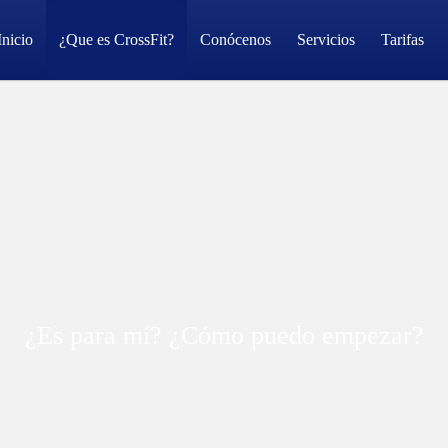
Inicio
¿Que es CrossFit?
Conócenos
Servicios
Tarifas
¿Es para mí? ¿Cómo puedo empezar?