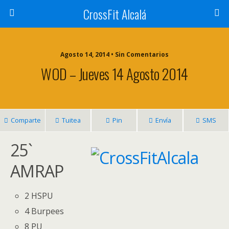
CrossFit Alcalá
Agosto 14, 2014 • Sin Comentarios
WOD – Jueves 14 Agosto 2014
Comparte
Tuitea
Pin
Envía
SMS
25`
AMRAP
2 HSPU
4 Burpees
8 PU