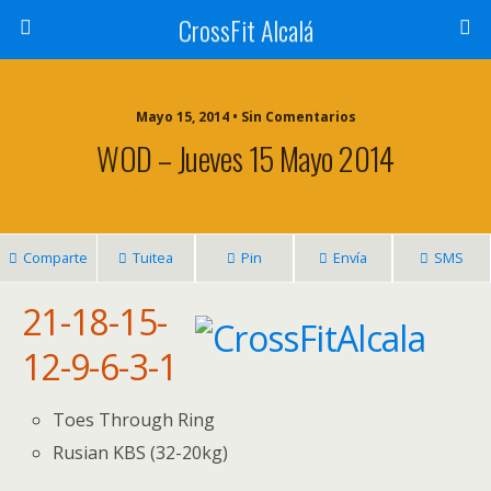
CrossFit Alcalá
Mayo 15, 2014 • Sin Comentarios
WOD – Jueves 15 Mayo 2014
Comparte
Tuitea
Pin
Envía
SMS
21-18-15-
12-9-6-3-1
Toes Through Ring
Rusian KBS (32-20kg)