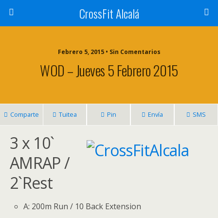
CrossFit Alcalá
Febrero 5, 2015 • Sin Comentarios
WOD – Jueves 5 Febrero 2015
Comparte
Tuitea
Pin
Envía
SMS
3 x 10`
AMRAP /
2`Rest
A: 200m Run / 10 Back Extension