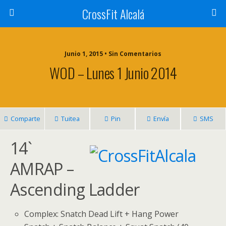
CrossFit Alcalá
Junio 1, 2015 • Sin Comentarios
WOD – Lunes 1 Junio 2014
Comparte
Tuitea
Pin
Envía
SMS
14`
AMRAP –
Ascending Ladder
Complex: Snatch Dead Lift + Hang Power