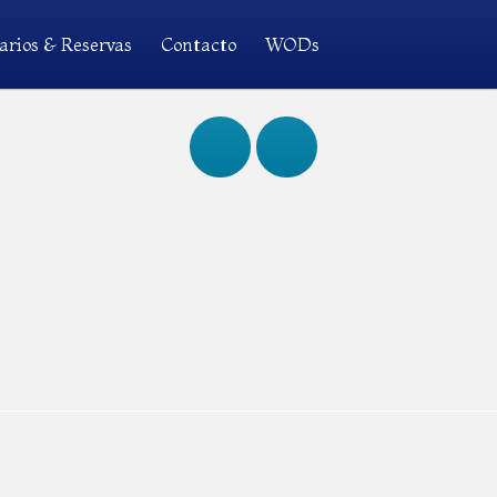
arios & Reservas
Contacto
WODs