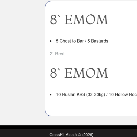
8` EMOM
5 Chest to Bar / 5 Bastards
2` Rest
8` EMOM
10 Rusian KBS (32-20kg) / 10 Hollow Roc
CrossFit Alcalá © (2026)