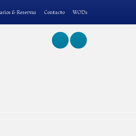
arios & Reservas
Contacto
WODs