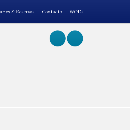
arios & Reservas
Contacto
WODs