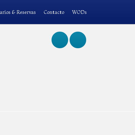
arios & Reservas
Contacto
WODs