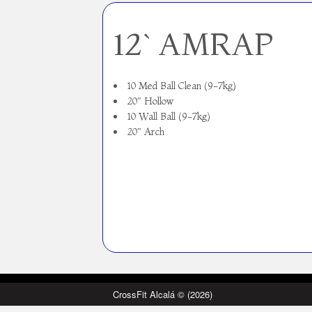
12` AMRAP
10 Med Ball Clean (9-7kg)
20″ Hollow
10 Wall Ball (9-7kg)
20″ Arch
CrossFit Alcalá © (2026)