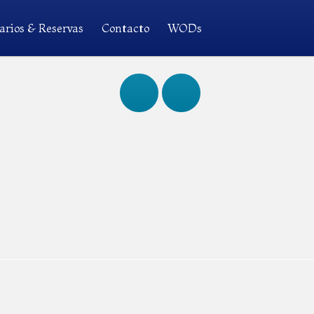
arios & Reservas
Contacto
WODs