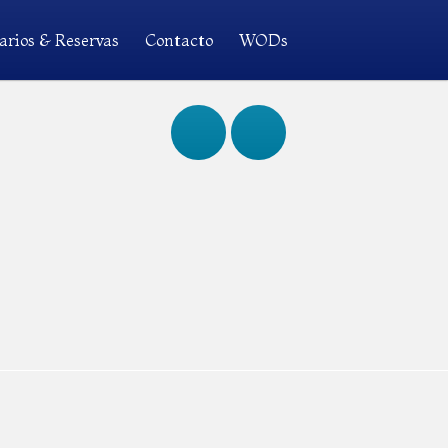
arios & Reservas
Contacto
WODs