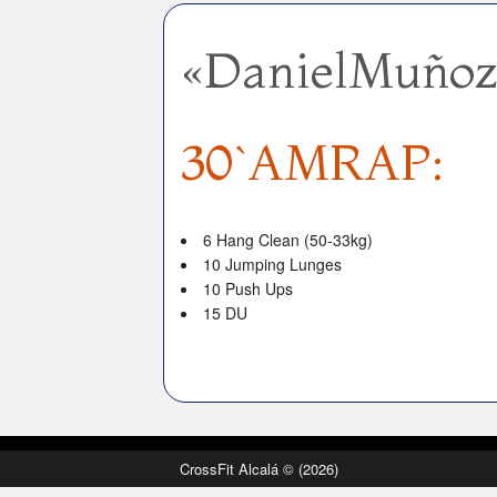
«DanielMuñoz`
30`AMRAP:
6 Hang Clean (50-33kg)
10 Jumping Lunges
10 Push Ups
15 DU
CrossFit Alcalá © (2026)