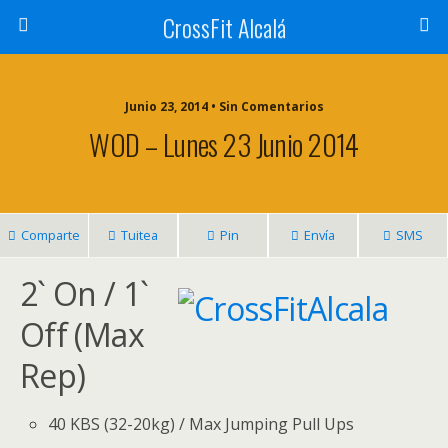
CrossFit Alcalá
Junio 23, 2014 • Sin Comentarios
WOD – Lunes 23 Junio 2014
Comparte
Tuitea
Pin
Envía
SMS
2` On / 1`
Off (Max
Rep)
40 KBS (32-20kg) / Max Jumping Pull Ups