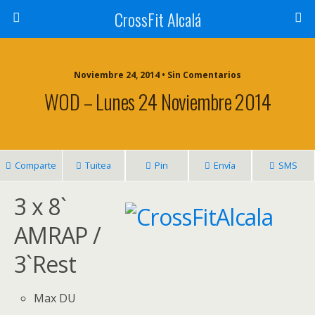
CrossFit Alcalá
Noviembre 24, 2014 • Sin Comentarios
WOD – Lunes 24 Noviembre 2014
Comparte
Tuitea
Pin
Envía
SMS
3 x 8`
AMRAP /
3`Rest
Max DU