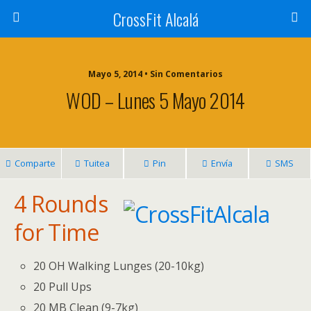
CrossFit Alcalá
Mayo 5, 2014 • Sin Comentarios
WOD – Lunes 5 Mayo 2014
Comparte
Tuitea
Pin
Envía
SMS
4 Rounds
for Time
20 OH Walking Lunges (20-10kg)
20 Pull Ups
20 MB Clean (9-7kg)