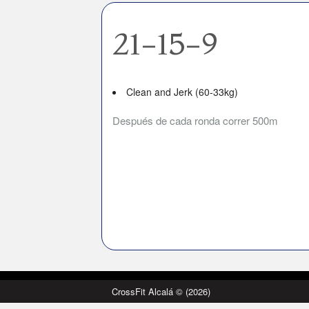
21-15-9
Clean and Jerk (60-33kg)
Después de cada ronda correr 500m
CrossFit Alcalá © (2026)