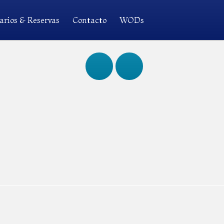
arios & Reservas
Contacto
WODs