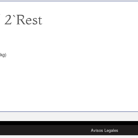
 2`Rest
8kg)
Avisos Legales