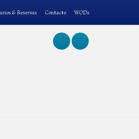
arios & Reservas
Contacto
WODs