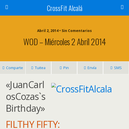
CrossFit Alcalá
Abril 2, 2014 • Sin Comentarios
WOD – Miércoles 2 Abríl 2014
Comparte
Tuitea
Pin
Envía
SMS
«JuanCarl
osCozas`s
Birthday»
FILTHY FIFTY: