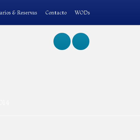
arios & Reservas
Contacto
WODs
014