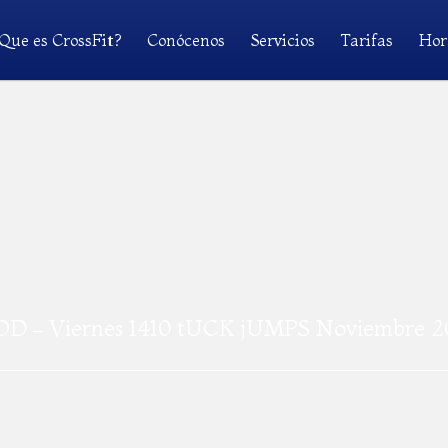
Que es CrossFit?
Conócenos
Servicios
Tarifas
Hor
D – Viernes 1410 tUCK jUMPS Noviembre 2