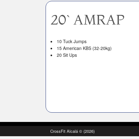
20` AMRAP
10 Tuck Jumps
15 American KBS (32-20kg)
20 Sit Ups
CrossFit Alcalá © (2026)