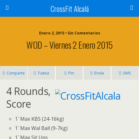
CrossFit Alcalá
Enero 2, 2015 • Sin Comentarios
WOD – Viernes 2 Enero 2015
Comparte
Tuitea
Pin
Envía
SMS
4 Rounds,
Score
1` Max KBS (24-16kg)
1` Max Wal Ball (9-7kg)
1` Max Sit Ups