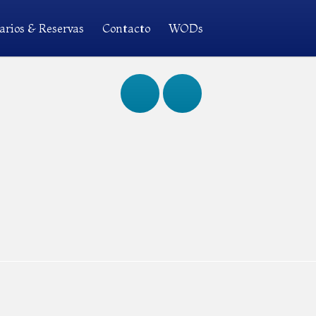
arios & Reservas
Contacto
WODs