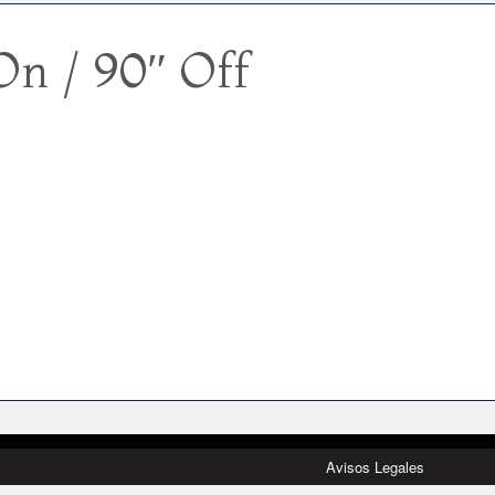
On / 90″ Off
Avisos Legales