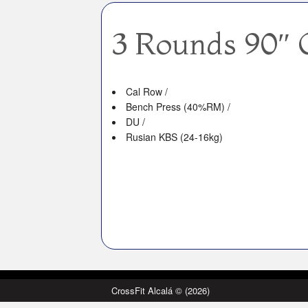
3 Rounds 90″ 
Cal Row /
Bench Press (40%RM) /
DU /
Rusian KBS (24-16kg)
CrossFit Alcalá © (2026)